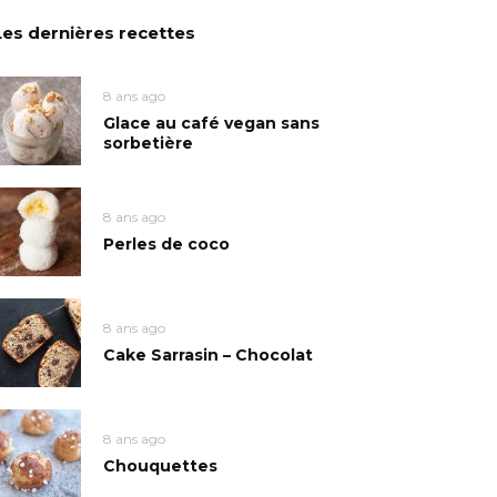
Les dernières recettes
8 ans ago
Glace au café vegan sans
sorbetière
8 ans ago
Perles de coco
8 ans ago
Cake Sarrasin – Chocolat
8 ans ago
Chouquettes