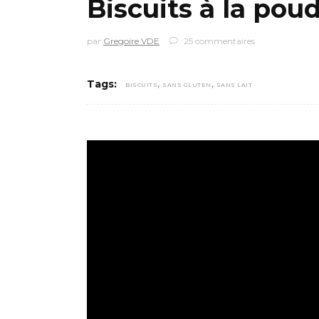
Biscuits à la po
par
Gregoire VDE
25 commentaires
,
,
Tags:
BISCUITS
SANS GLUTEN
SANS LAIT