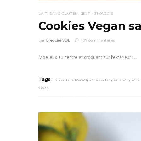
LAIT
,
SANS GLUTEN
,
ŒUF
31/01/2016
Cookies Vegan sa
par
Gregoire VDE
107 commentaires
Moelleux au centre et croquant sur l'extérieur !
,
,
,
,
Tags:
BISCUITS
CHOCOLAT
SANS GLUTEN
SANS LAIT
SANS 
VEGAN