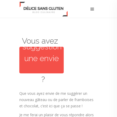
une
Vous avez
suggestion
une envie
une
?
proposition
Que vous ayez envie de me suggérer un
nouveau gâteau ou de parler de framboises
une photo
et chocolat, c’est ici que ça se passe !
à
Je me ferai un plaisir de vous répondre alors