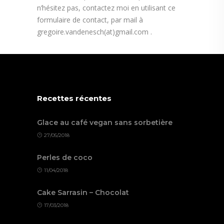
n’hésitez pas, contactez moi en utilisant ce
m'envoyer
formulaire de contact, par mail à
gregoire.vandenesch(at)gmail.com .
une
question
Recettes récentes
Glace au café vegan sans sorbetière
27/05/2018
Perles de coco
11/04/2018
Cake Sarrasin – Chocolat
17/03/2018