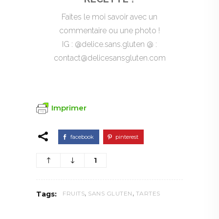
Faites le moi savoir avec un
commentaire ou une photo !
IG : @delice.sans.gluten @ :
contact@delicesansgluten.com
Imprimer
facebook
pinterest
1
,
,
Tags:
FRUITS
SANS GLUTEN
TARTES