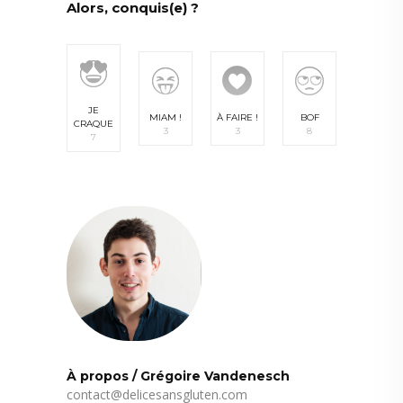
Alors, conquis(e) ?
JE
MIAM !
À FAIRE !
BOF
CRAQUE
3
3
8
7
À propos
/
Grégoire Vandenesch
contact@delicesansgluten.com