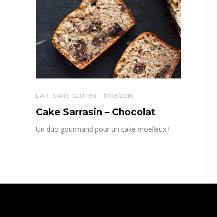
LAIT
,
SANS GLUTEN
17/03/2018
Cake Sarrasin – Chocolat
Un duo gourmand pour un cake moelleux !