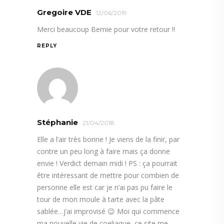
Gregoire VDE
12/06/2019
Merci beaucoup Bernie pour votre retour !!
REPLY
Stéphanie
21/04/2018
Elle a l’air très bonne ! Je viens de la finir, par
contre un peu long à faire mais ça donne
envie ! Verdict demain midi ! PS : ça pourrait
être intéressant de mettre pour combien de
personne elle est car je n’ai pas pu faire le
tour de mon moule à tarte avec la pâte
sablée…j’ai improvisé 😉 Moi qui commence
ma nouvelle vie de coeliaque, ce site me