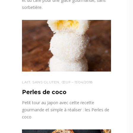
et du café pour une glace gourmande, sans
sorbetière.
LAIT
,
SANS GLUTEN
,
ŒUF
11/04/2018
Perles de coco
Petit tour au Japon avec cette recette
gourmande et simple à réaliser : les Perles de
coco