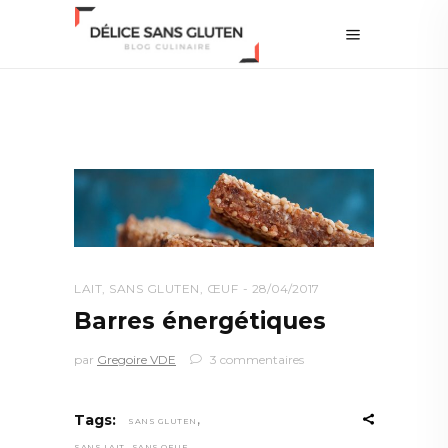
LAIT
,
SANS GLUTEN
,
ŒUF
28/04/2017
Barres énergétiques
par
Gregoire VDE
3 commentaires
,
Tags:
SANS GLUTEN
,
,
SANS LAIT
SANS OEUF