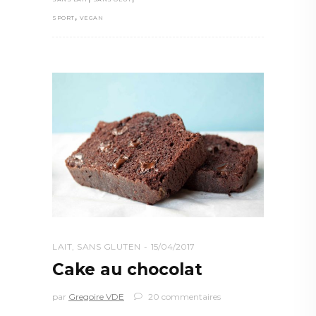
,
SPORT
VEGAN
LAIT
,
SANS GLUTEN
15/04/2017
Cake au chocolat
par
Gregoire VDE
20 commentaires