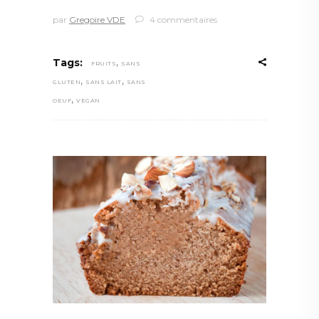
par
Gregoire VDE
4 commentaires
,
Tags:
FRUITS
SANS
,
,
GLUTEN
SANS LAIT
SANS
,
OEUF
VEGAN