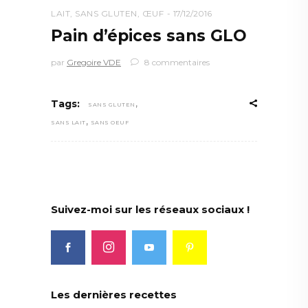
LAIT
,
SANS GLUTEN
,
ŒUF
17/12/2016
Pain d’épices sans GLO
par
Gregoire VDE
8 commentaires
,
Tags:
SANS GLUTEN
,
SANS LAIT
SANS OEUF
Suivez-moi sur les réseaux sociaux !
Les dernières recettes