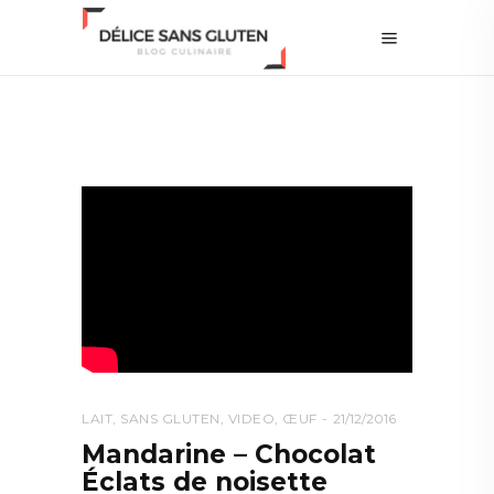
LAIT
,
SANS GLUTEN
,
VIDEO
,
ŒUF
21/12/2016
Mandarine – Chocolat
Éclats de noisette