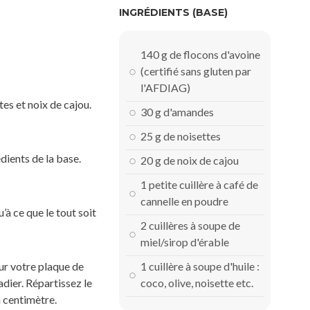
INGRÉDIENTS (BASE)
140 g de flocons d'avoine
(certifié sans gluten par
l'AFDIAG)
es et noix de cajou.
30 g d'amandes
25 g de noisettes
dients de la base.
20 g de noix de cajou
1 petite cuillère à café de
cannelle en poudre
’à ce que le tout soit
2 cuillères à soupe de
miel/sirop d'érable
ur votre plaque de
1 cuillère à soupe d'huile :
adier. Répartissez le
coco, olive, noisette etc.
n centimètre.