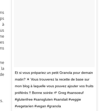
ns
ps
 à
ous
ne
des
ans
ine
 la
Et si vous prépariez un petit Granola pour demain
 de
matin? ☀ Vous trouverez la recette de base sur
mon blog à laquelle vous pouvez ajouter vos fruits
préférés !! Bonne soirée 🌱 Greg #sansoeuf
#glutenfree #sansgluten #sanslait #veggie
s.
#vegetarien #vegan #granola