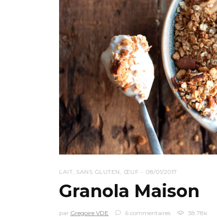
LAIT
,
SANS GLUTEN
,
ŒUF
08/01/2017
Granola Maison
par
Gregoire VDE
6 commentaires
38.78k