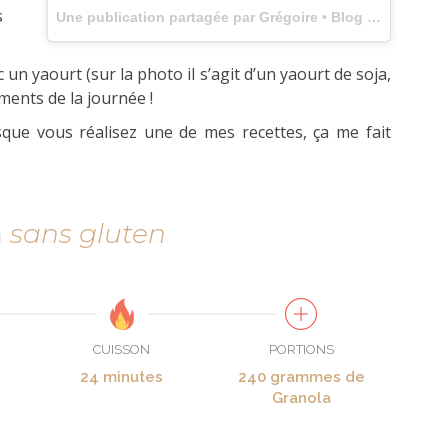
s
Une publication partagée par Grégoire • Blog (@delice.sans.gluten) le
n yaourt (sur la photo il s’agit d’un yaourt de soja,
oments de la journée !
que vous réalisez une de mes recettes, ça me fait
a
sans gluten
CUISSON
PORTIONS
24 minutes
240 grammes de
Granola